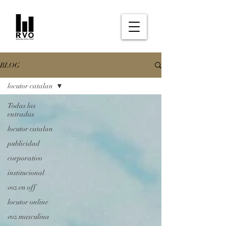
BLOG
locutor catalan
Todas las
entradas
locutor catalan
publicidad
corporativo
institucional
voz en off
locutor online
voz masculina