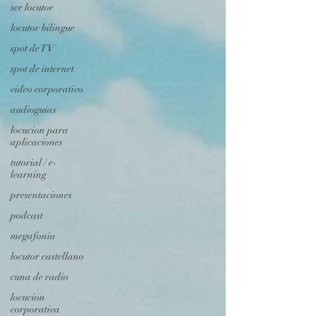
ser locutor
locutor bilingue
spot de TV
spot de internet
video corporativo
audioguias
locucion para
aplicaciones
tutorial / e-
learning
presentaciones
podcast
megafonia
locutor castellano
cuna de radio
locucion
corporativa